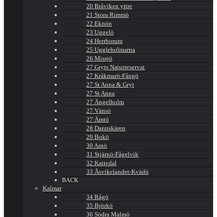
20 Bråviken yttre
21 Stora Rimmö
22 Eknön
23 Uggelö
24 Herrborum
25 Uggleholmarna
26 Missjö
27 Gryts Naturreservat
27 Kråkmarö-Fångö
27 St Anna & Gryt
27 St Anna
27 Ängelholm
27 Vänsö
27 Ämtö
28 Dannskären
29 Bokö
30 Arnö
31 Stjärnö-Fågelvik
32 Kattedal
33 Åsvikelandet-Kvädö
BACK
Kalmar
34 Rågö
35 Björkö
36 Södra Malmö