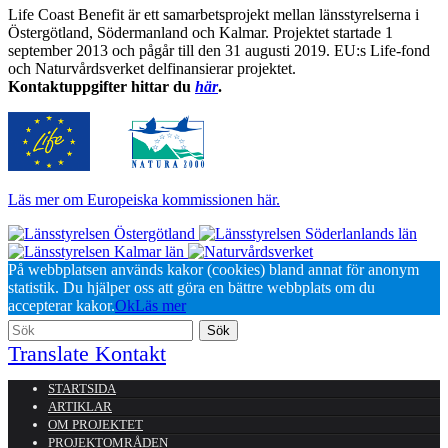
Life Coast Benefit är ett samarbetsprojekt mellan länsstyrelserna i
Östergötland, Södermanland och Kalmar. Projektet startade 1
september 2013 och pågår till den 31 augusti 2019. EU:s Life-fond
och Naturvårdsverket delfinansierar projektet.
Kontaktuppgifter hittar du
här
.
Läs mer om Europeiska kommissionen här.
På webbplatsen används kakor (cookies) bland annat för anonym
statistik. Du hjälper oss att göra en bättre webbplats om du
accepterar kakor.
Ok
Läs mer
Translate
Kontakt
STARTSIDA
ARTIKLAR
OM PROJEKTET
PROJEKTOMRÅDEN