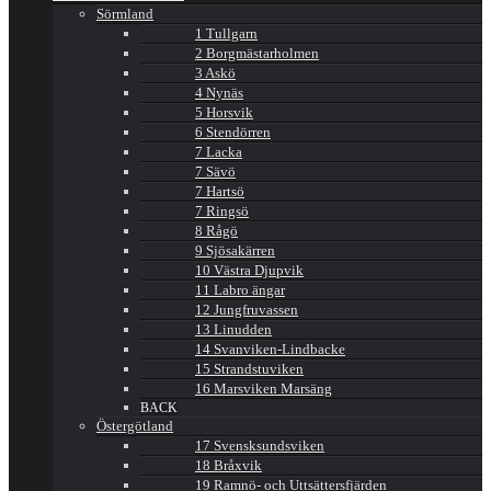
Sörmland
1 Tullgarn
2 Borgmästarholmen
3 Askö
4 Nynäs
5 Horsvik
6 Stendörren
7 Lacka
7 Sävö
7 Hartsö
7 Ringsö
8 Rågö
9 Sjösakärren
10 Västra Djupvik
11 Labro ängar
12 Jungfruvassen
13 Linudden
14 Svanviken-Lindbacke
15 Strandstuviken
16 Marsviken Marsäng
BACK
Östergötland
17 Svensksundsviken
18 Bråxvik
19 Ramnö- och Uttsättersfjärden