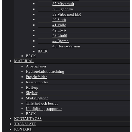
37 Misterhult
38 Figeholm
39 Virbo med Ekö
40 Storö
41 Vållö
42 Lövö
43 Lindö
44 Björnö
45 Horsö-Värsnäs
BACK
BACK
MATERIAL
Arbetsplaner
Hydroteknisk utredning
Projektfolder
Reserapporter
Roll-up
Skyltar
Skötselplaner
Tillstånd och beslut
Uppföljningsrapporter
BACK
KONTAKTA OSS
TRANSLATE
KONTAKT