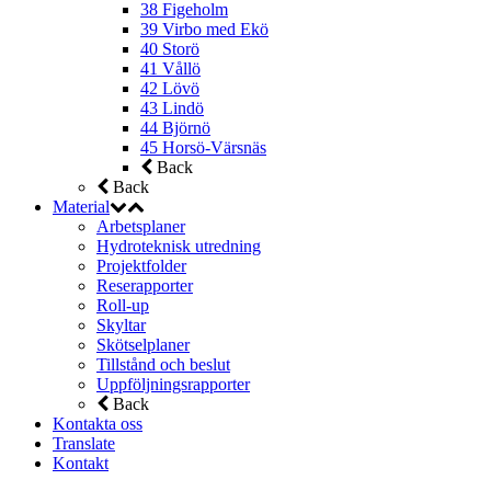
38 Figeholm
39 Virbo med Ekö
40 Storö
41 Vållö
42 Lövö
43 Lindö
44 Björnö
45 Horsö-Värsnäs
Back
Back
Material
Arbetsplaner
Hydroteknisk utredning
Projektfolder
Reserapporter
Roll-up
Skyltar
Skötselplaner
Tillstånd och beslut
Uppföljningsrapporter
Back
Kontakta oss
Translate
Kontakt