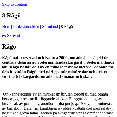
Skip to content
8 Rågö
Hem
|
Projektområden
|
Sörmland
|
8 Rågö
Skriv ut
Rågö
Rågö naturreservat och Natura 2000-område är beläget i de
centrala delarna av Södermanlands skärgård, i Södermanlands
län. Rågö består dels av en mindre fastlandsdel vid Sjöboholme,
dels huvudön Rågö med närliggande mindre öar och dels ett
vidsträckt skärgårdsområde med småöar och skär.
Ön kännetecknas av en mycket småbruten topografi med branta
bergsryggar och mellanliggande sänkor. Berggrunden utgörs i
huvudsak av granit – granodiorit, ofta gnejsig. Skogen domineras
av barrskog. Delar har karaktären av äldre kusttallskog med relativt
högvuxna grova tallar. Tecken på skogsbruk finns i området närmst