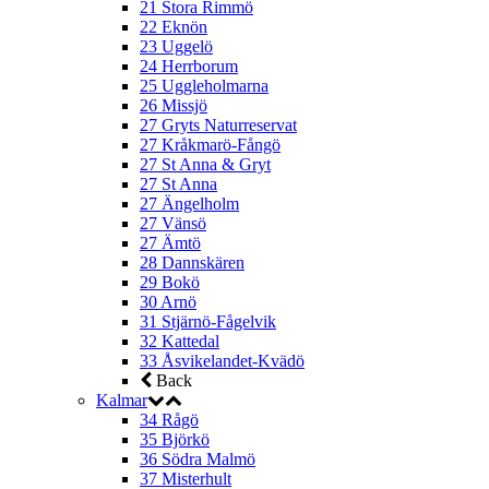
21 Stora Rimmö
22 Eknön
23 Uggelö
24 Herrborum
25 Uggleholmarna
26 Missjö
27 Gryts Naturreservat
27 Kråkmarö-Fångö
27 St Anna & Gryt
27 St Anna
27 Ängelholm
27 Vänsö
27 Ämtö
28 Dannskären
29 Bokö
30 Arnö
31 Stjärnö-Fågelvik
32 Kattedal
33 Åsvikelandet-Kvädö
Back
Kalmar
34 Rågö
35 Björkö
36 Södra Malmö
37 Misterhult