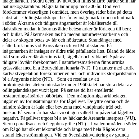
inägomarken. I södra delen av huvudön finns smärre partier som har
naturskogskaraktär. Några tallar är upp mot 200 år. Död ved
förekommer visserligen i området, men överlag råder brist på detta
substrat. Odlingslandskapet består av inägomark i norr och utmark
i söder. Åkrarna och tidigare ängsmarker är lokaliserade till
dalstråken medan inägornas äldre betesmarker är förlagda till berg
och kullar. På åkermarken tas hö medan naturbetesmarkerna och
delar av skogen betas av får och nötkreatur. Strandängar med
slåtterbruk finns vid Korsviken och vid Mjölkstaden. På
inägomarken är inslaget av äldre träd påfallande litet. Bland de äldre
träd som växer där återfinns tall, fågelbär och vildapel. Spår av
tidigare lövtäkt förekommer. I naturbetesmarkerna finns artrika
grässvålar med bl a Botrychium lunaria (NT). På marker med artrik
kärlväxtvegetation förekommer en art- och individrik storfjärilsfauna
bl a Argynnis niobe (NT). Som ett resultat av att
brukningsintensiteten minskade under 1960-talet har stora delar av
odlingslandskapet vuxit igen. På senare tid har emellertid
restaureringsåtgärder påbörjats. Den mångformiga arkipelagen
utgör en av förutsättningarna för fågellivet. De yttre öarna och de
mindre skären är kala eller bevuxna med vindpinade träd och
buskar. På senare år har skär vuxit igen vilket har påverkat fågellivet
negativt. Fågellivet utgörs bl a av häckande Arenaria interpres (VU),
Sterna paradisaea och Cepphus grille (NT). I vattenområdena söder
om Rågö har sik ett lekområde och längs med hela Rågös östra
strand leker strömmingen. Vid en översiktsinventering av grunda