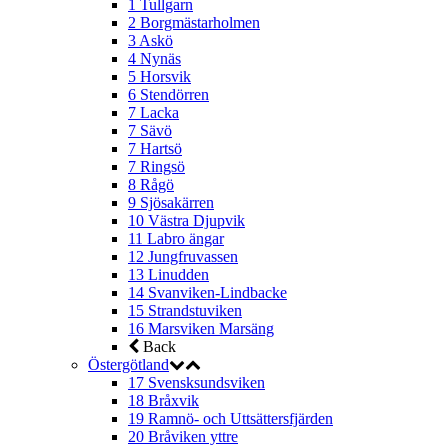
1 Tullgarn
2 Borgmästarholmen
3 Askö
4 Nynäs
5 Horsvik
6 Stendörren
7 Lacka
7 Sävö
7 Hartsö
7 Ringsö
8 Rågö
9 Sjösakärren
10 Västra Djupvik
11 Labro ängar
12 Jungfruvassen
13 Linudden
14 Svanviken-Lindbacke
15 Strandstuviken
16 Marsviken Marsäng
Back
Östergötland
17 Svensksundsviken
18 Bråxvik
19 Ramnö- och Uttsättersfjärden
20 Bråviken yttre