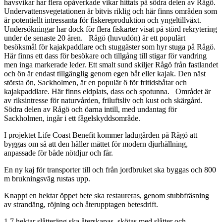
havsvikar har flera opåverkade vikar hittats på södra delen av Rågö.
Undervattensvegetationen är bitvis riklig och här finns områden som
är potentiellt intressanta för fiskereproduktion och yngeltillväxt.
Undersökningar har dock för flera fiskarter visat på störd rekrytering
under de senaste 20 åren. Rågö (huvudön) är ett populärt
besöksmål för kajakpaddlare och stuggäster som hyr stuga på Rågö.
Här finns ett dass för besökare och tillgång till stigar för vandring
men inga markerade leder. Ett smalt sund skiljer Rågö från fastlandet
och ön är endast tillgänglig genom egen båt eller kajak. Den näst
största ön, Sackholmen, är en populär ö för fritidsbåtar och
kajakpaddlare. Här finns eldplats, dass och spotunna. Området är
av riksintresse för naturvården, friluftsliv och kust och skärgård.
Södra delen av Rågö och öarna intill, med undantag för
Sackholmen, ingår i ett fågelskyddsområde.
I projektet Life Coast Benefit kommer ladugården på Rågö att
byggas om så att den håller måttet för modern djurhållning,
anpassade för både nötdjur och får.
En ny kaj för transporter till och från jordbruket ska byggas och 800
m brukningsväg rustas upp.
Knappt en hektar öppet bete ska restaureras, genom stubbfräsning
av strandäng, röjning och återupptagen betesdrift.
1,7 hektar slåtteräng ska återskapas, skötas med slåtter och