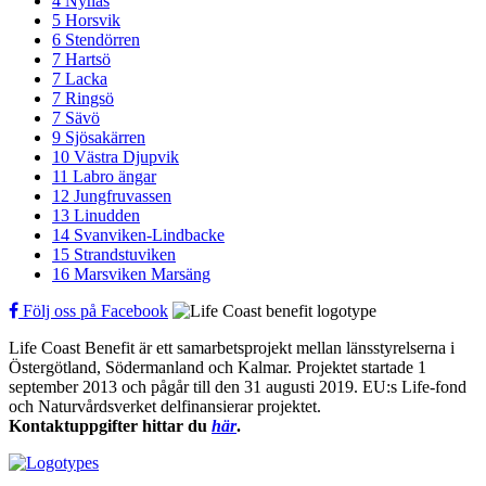
4 Nynäs
5 Horsvik
6 Stendörren
7 Hartsö
7 Lacka
7 Ringsö
7 Sävö
9 Sjösakärren
10 Västra Djupvik
11 Labro ängar
12 Jungfruvassen
13 Linudden
14 Svanviken-Lindbacke
15 Strandstuviken
16 Marsviken Marsäng
Följ oss på Facebook
Life Coast Benefit är ett samarbetsprojekt mellan länsstyrelserna i
Östergötland, Södermanland och Kalmar. Projektet startade 1
september 2013 och pågår till den 31 augusti 2019. EU:s Life-fond
och Naturvårdsverket delfinansierar projektet.
Kontaktuppgifter hittar du
här
.