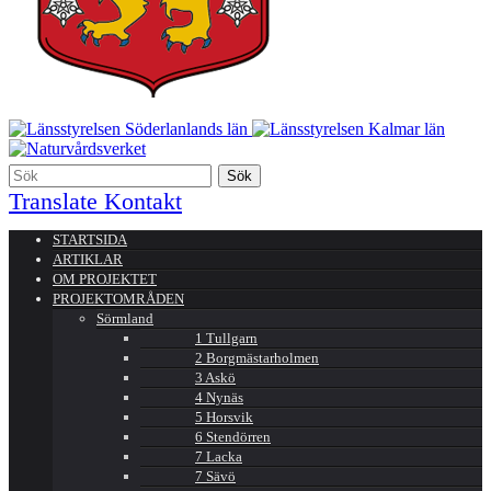
Translate
Kontakt
STARTSIDA
ARTIKLAR
OM PROJEKTET
PROJEKTOMRÅDEN
Sörmland
1 Tullgarn
2 Borgmästarholmen
3 Askö
4 Nynäs
5 Horsvik
6 Stendörren
7 Lacka
7 Sävö