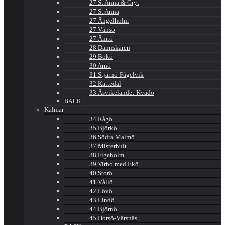
27 St Anna & Gryt
27 St Anna
27 Ängelholm
27 Vänsö
27 Ämtö
28 Dannskären
29 Bokö
30 Arnö
31 Stjärnö-Fågelvik
32 Kattedal
33 Åsvikelandet-Kvädö
BACK
Kalmar
34 Rågö
35 Björkö
36 Södra Malmö
37 Misterhult
38 Figeholm
39 Virbo med Ekö
40 Storö
41 Vållö
42 Lövö
43 Lindö
44 Björnö
45 Horsö-Värsnäs