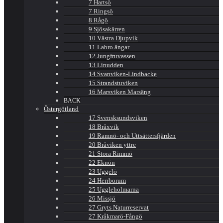
7 Hartsö
7 Ringsö
8 Rågö
9 Sjösakärren
10 Västra Djupvik
11 Labro ängar
12 Jungfruvassen
13 Linudden
14 Svanviken-Lindbacke
15 Strandstuviken
16 Marsviken Marsäng
BACK
Östergötland
17 Svensksundsviken
18 Bråxvik
19 Ramnö- och Uttsättersfjärden
20 Bråviken yttre
21 Stora Rimmö
22 Eknön
23 Uggelö
24 Herrborum
25 Uggleholmarna
26 Missjö
27 Gryts Naturreservat
27 Kråkmarö-Fångö